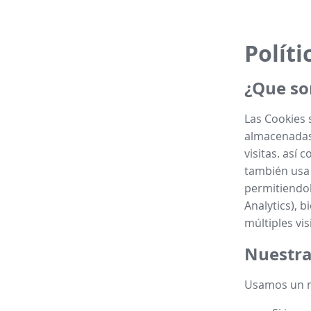
Políti
¿Que so
Las Cookies 
almacenadas 
visitas. así 
también usa 
permitiendol
Analytics), b
múltiples vis
Nuestra
Usamos un n