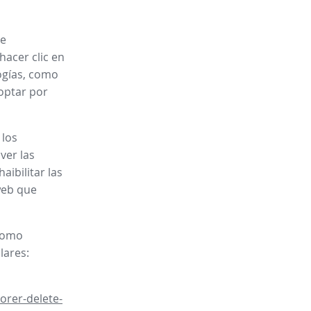
je
hacer clic en
ogías, como
 optar por
 los
ver las
aibilitar las
web que
 como
lares:
orer-delete-