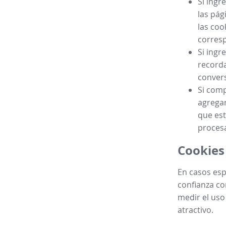
Si ingr
las pág
las coo
corres
Si ingr
recorda
convers
Si comp
agregar
que est
procesa
Cookies
En casos esp
confianza co
medir el uso
atractivo.