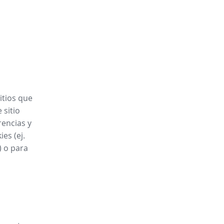
itios que
 sitio
rencias y
es (ej.
) o para