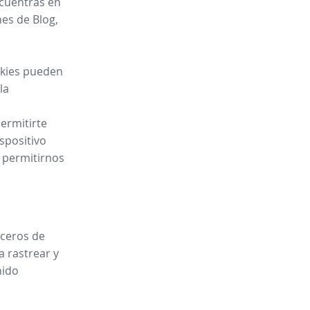
ncuentras en
es de Blog,
ookies pueden
la
ermitirte
spositivo
y permitirnos
rceros de
a rastrear y
nido