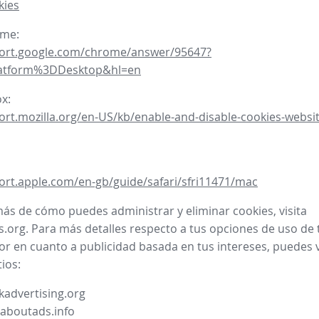
kies
ome:
port.google.com/chrome/answer/95647?
latform%3DDesktop&hl=en
ox:
ort.mozilla.org/en-US/kb/enable-and-disable-cookies-websit
ort.apple.com/en-gb/guide/safari/sfri11471/mac
ás de cómo puedes administrar y eliminar cookies, visita
.org. Para más detalles respecto a tus opciones de uso de 
or en cuanto a publicidad basada en tus intereses, puedes vi
tios:
advertising.org
.aboutads.info