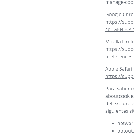
manage-coo
Google Chr
https://sup
co=GENIE.P
Mozilla Firef
https://supp
preferences
Apple Safari:
https://supp
Para saber m
aboutcookies
del explorad
siguientes si
network
optout